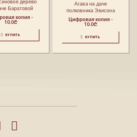
синовое дерево
Агава на даче
аче Баратовой
полковника Эвисона
овая копия -
Цифровая копия -
10.0
₾
10.0
₾
КУПИТЬ
КУПИТЬ