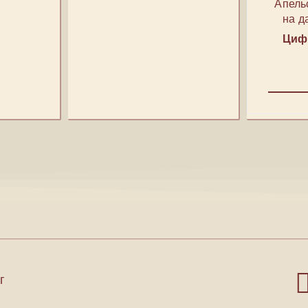
Апель
на д
Цифр
г