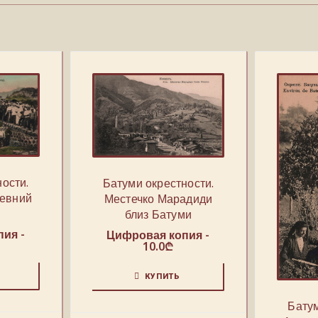
ости.
Батуми окрестности.
ревний
Местечко Марадиди
близ Батуми
ия -
Цифровая копия -
10.0
₾
КУПИТЬ
Батум