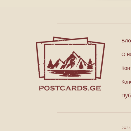
Бло
О н
Кон
Кон
Пуб
202