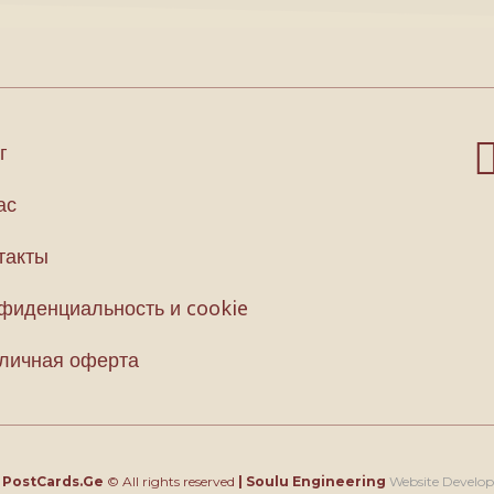
г
ас
такты
фиденциальность и cookie
личная оферта
4
PostCards.Ge
© All rights reserved
|
Soulu Engineering
Website Develo