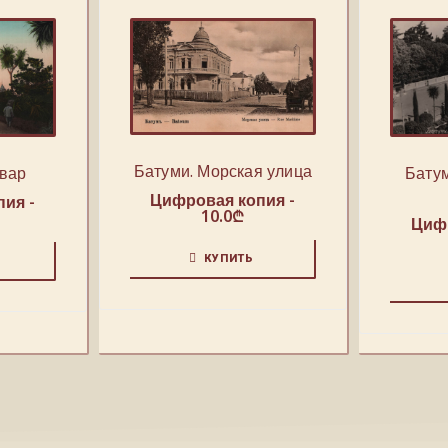
Батуми. Морская улица
Бату
ьвар
Цифровая копия -
ия -
10.0
₾
Цифр
КУПИТЬ