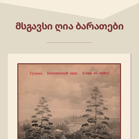
ᲛᲡᲒᲐᲕᲡᲘ ᲦᲘᲐ ᲑᲐᲠᲐᲗᲔᲑᲘ