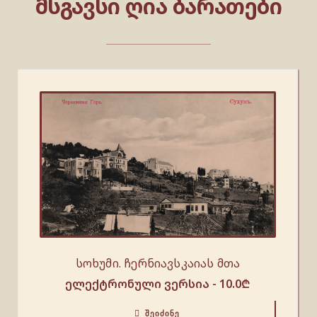
ᲛᲡᲒᲐᲕᲡᲘ ᲦᲘᲐ ᲑᲐᲠᲐᲗᲔᲑᲘ
სოხუმი. ჩერნიავსკაიას მთა
ელექტრონული ვერსია -
10.0
₾
ᲨᲔᲘᲫᲘᲜᲔ