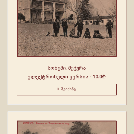
სოხუმი. შუქურა
ელექტრონული ვერსია -
10.0
₾
ᲨᲔᲘᲫᲘᲜᲔ