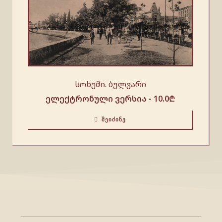
სოხუმი. ბულვარი
ელექტრონული ვერსია -
10.0
₾
ᲨᲔᲘᲫᲘᲜᲔ