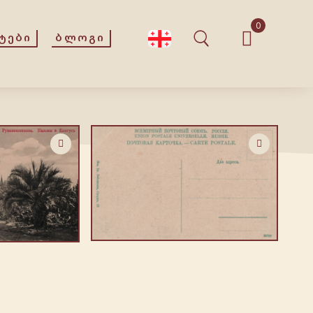
0
ᲢᲔᲑᲘ
ᲑᲚᲝᲒᲘ