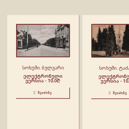
სოხუმი. ბულვარი
სოხუმი. ტაძ
ელექტრონული
ელექტრონ
ვერსია -
10.0
₾
ვერსია -
10
ᲨᲔᲘᲫᲘᲜᲔ
ᲨᲔᲘᲫᲘᲜᲔ