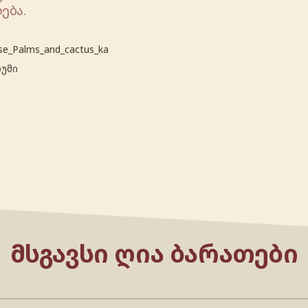
ება.
se_Palms_and_cactus_ka
ხუმი
ᲛᲡᲒᲐᲕᲡᲘ ᲦᲘᲐ ᲑᲐᲠᲐᲗᲔᲑᲘ