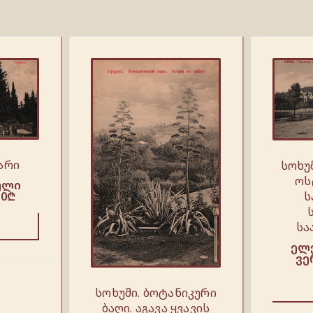
არი
სოხუ
ოს
ული
ს
.0
₾
სა
ელ
ვე
სოხუმი. ბოტანიკური
ბაღი. აგავა ყვავის