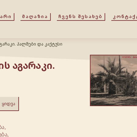
ᲕᲐᲠᲘ
ᲛᲐᲦᲐᲖᲘᲐ
ᲩᲕᲔᲜᲡ ᲨᲔᲡᲐᲮᲔᲑ
ᲙᲝᲜᲢᲐᲥ
გარაკი. პალმები და კაქტუსი
ს აგარაკი.
ᲧᲘᲓᲕᲐ
ა,
ბა,