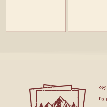
ბლ
ჩვე