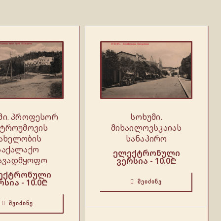
მი. პროფესორ
სოხუმი.
ტროუმოვის
მიხაილოვსკაიას
ახელობის
სანაპირო
საქალაქო
ელექტრონული
ავადმყოფო
ვერსია -
10.0
₾
ექტრონული
რსია -
10.0
₾
ᲨᲔᲘᲫᲘᲜᲔ
ᲨᲔᲘᲫᲘᲜᲔ