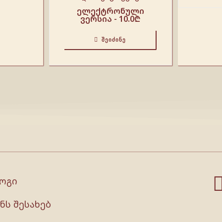
ელექტრონული
ვერსია -
10.0
₾
ᲨᲔᲘᲫᲘᲜᲔ
ოგი
ნს შესახებ