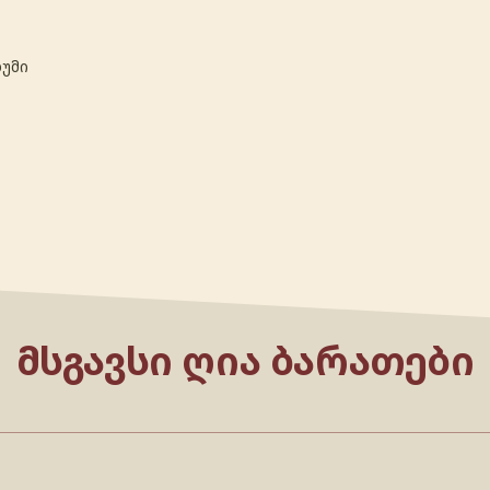
ხუმი
ᲛᲡᲒᲐᲕᲡᲘ ᲦᲘᲐ ᲑᲐᲠᲐᲗᲔᲑᲘ