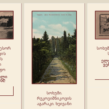
ფესორ
სოხუმ
ვის
ის
ელ
ო
ვე
ოფო
ული
.0
₾
სოხუმი.
რუკოვიშნიკოვის
აგარაკი. ხეივანი