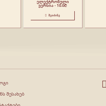
ელექტრონული
ვერსია -
10.0
₾
ᲨᲔᲘᲫᲘᲜᲔ
ოგი
ნს შესახებ
ნტაქტები