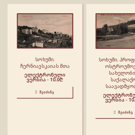
სოხუმი.
სოხუმი. პრო
ჩერნიავსკაიას მთა
ოსტროუმო
სახელობ
ელექტრონული
საქალაქ
ვერსია -
10.0
₾
საავადმყ
ᲨᲔᲘᲫᲘᲜᲔ
ელექტრონ
ვერსია -
10
ᲨᲔᲘᲫᲘᲜᲔ