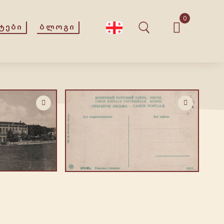
0
ᲢᲔᲑᲘ
ᲑᲚᲝᲒᲘ