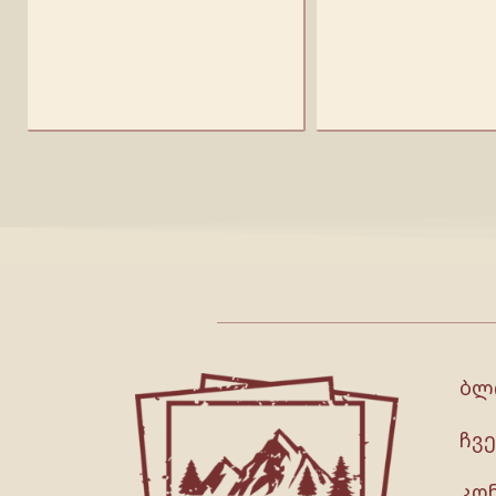
ბლ
ჩვე
კო