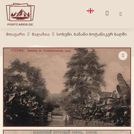
Მთავარი
Მაღაზია
სოხუმი. ბანანი ბოტანიკურ ბაღში