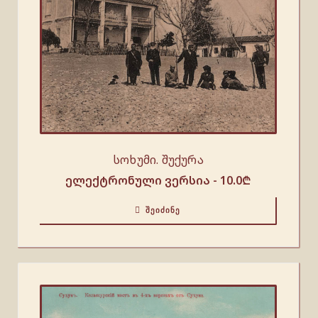
სოხუმი. შუქურა
ელექტრონული ვერსია -
10.0
₾
ᲨᲔᲘᲫᲘᲜᲔ