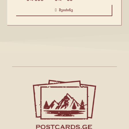
ᲨᲔᲘᲫᲘᲜᲔ