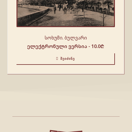
სოხუმი. ბულვარი
ელექტრონული ვერსია -
10.0
₾
ᲨᲔᲘᲫᲘᲜᲔ