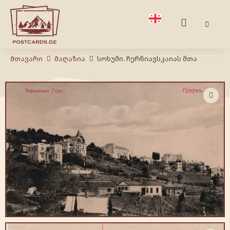
Მთავარი
Მაღაზია
სოხუმი. ჩერნიავსკაიას მთა