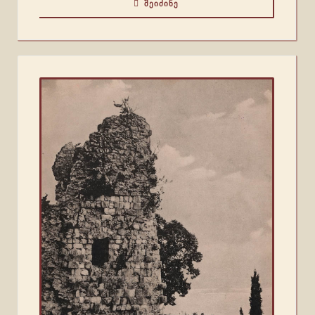
ᲨᲔᲘᲫᲘᲜᲔ