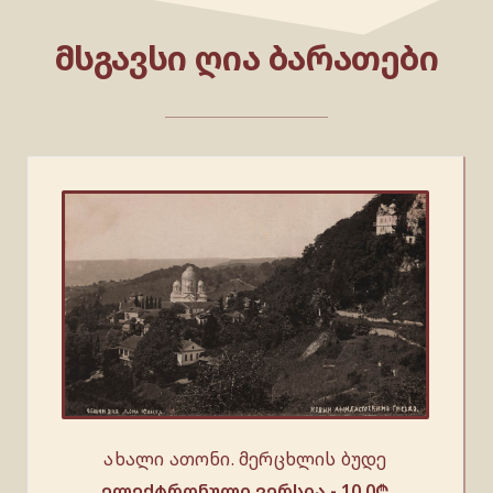
ᲛᲡᲒᲐᲕᲡᲘ ᲦᲘᲐ ᲑᲐᲠᲐᲗᲔᲑᲘ
ახალი ათონი. მერცხლის ბუდე
ელექტრონული ვერსია -
10.0
₾