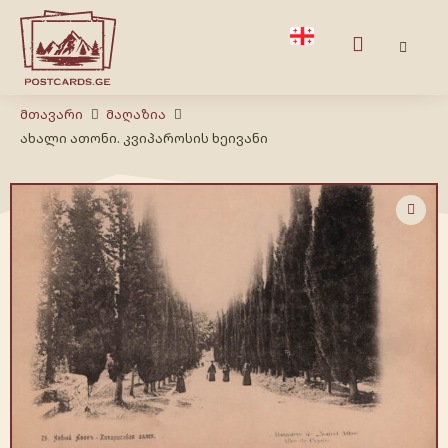
Მთავარი
Მაღაზია
ახალი ათონი. კვიპაროსის ხეივანი