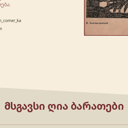
ება.
n_corner_ka
ი
ᲛᲡᲒᲐᲕᲡᲘ ᲦᲘᲐ ᲑᲐᲠᲐᲗᲔᲑᲘ