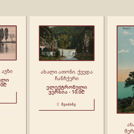
 აუზი
ახალი ათონი. ქვედა
ჩანჩქერი
ული
.0
₾
ელექტრონული
ვერსია -
10.0
₾
ᲨᲔᲘᲫᲘᲜᲔ
ახ
მერ