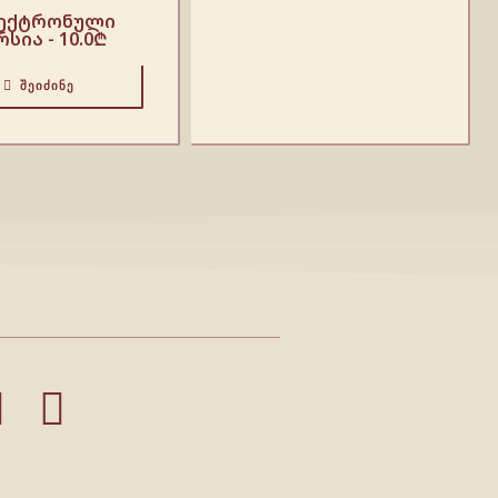
ექტრონული
რსია -
10.0
₾
ᲨᲔᲘᲫᲘᲜᲔ