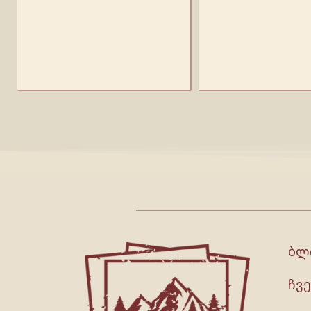
ბლ
ჩვე