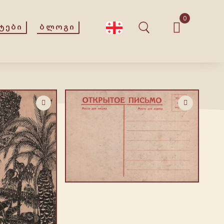
0
ᲢᲔᲑᲘ
ᲑᲚᲝᲒᲘ