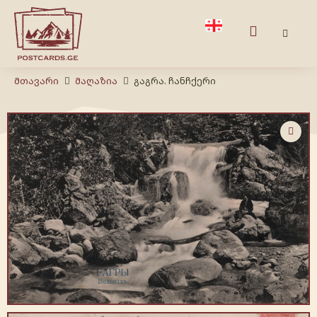
Მთავარი
Მაღაზია
გაგრა. ჩანჩქერი