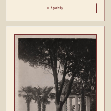
ᲨᲔᲘᲫᲘᲜᲔ