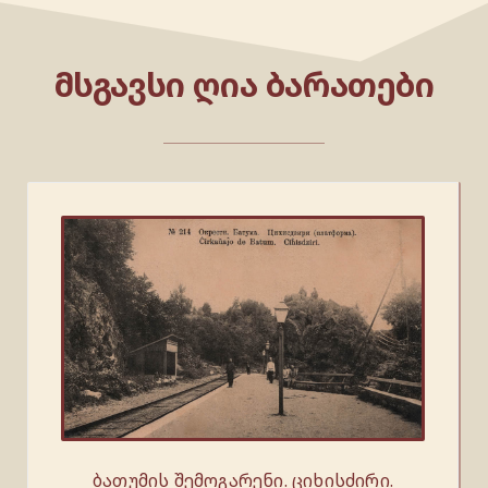
ᲛᲡᲒᲐᲕᲡᲘ ᲦᲘᲐ ᲑᲐᲠᲐᲗᲔᲑᲘ
ბათუმის შემოგარენი. ციხისძირი.