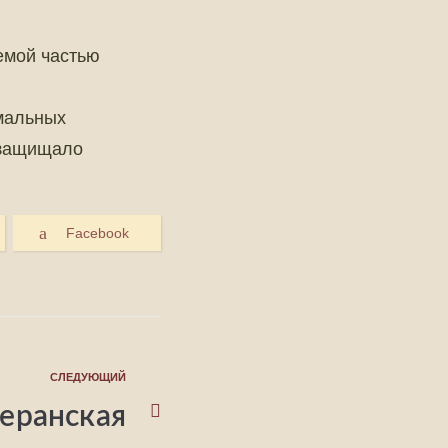
емой частью
рмальных
 защищало
Facebook
СЛЕДУЮЩИЙ
еранская