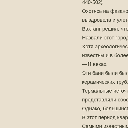
440-502).
Охотясь на фазано
выздровела и улет
Вахтанг решил, что
Назвали этот город
Хотя археологичес
известны и в боле
—II веках.
Эти бани были был
керамических труб.
Термальные источн
представляли соб
Однако, большинст
В этот период ква
Самыми известным