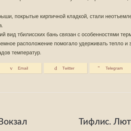
ыши, покрытые кирпичной кладкой, стали неотъемл
а.
й вид тбилисских бань связан с особенностями те
земное расположение помогало удерживать тепло и
адов температур.
Email
Twitter
Telegram
Вокзал
Тифлис. Лют