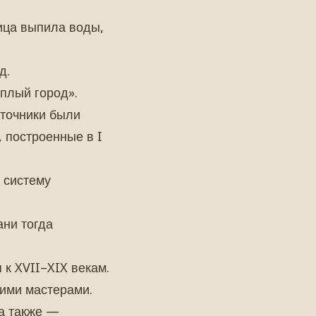
тица выпила воды,
д.
еплый город».
сточники были
 построенные в I
 систему
ани тогда
 к XVII–XIX векам.
кими мастерами.
а также —