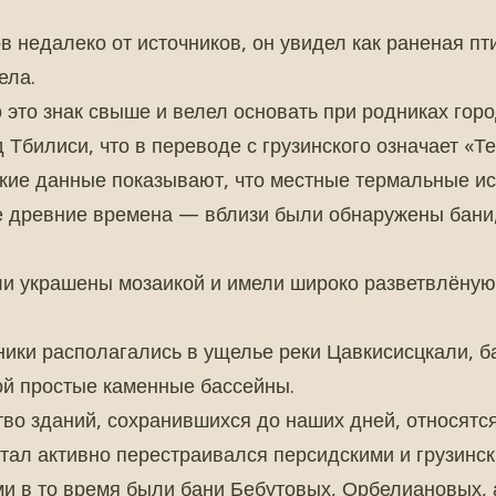
в недалеко от источников, он увидел как раненая п
ела.
 это знак свыше и велел основать при родниках горо
 Тбилиси, что в переводе с грузинского означает «Т
кие данные показывают, что местные термальные и
е древние времена — вблизи были обнаружены бани,
и украшены мозаикой и имели широко разветвлёную
ики располагались в ущелье реки Цавкисисцкали, б
ой простые каменные бассейны.
во зданий, сохранившихся до наших дней, относятся
ртал активно перестраивался персидскими и грузинс
и в то время были бани Бебутовых, Орбелиановых, 