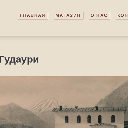
ГЛАВНАЯ
ГЛАВНАЯ
МАГАЗИН
МАГАЗИН
О НАС
О НАС
КО
КО
Гудаури