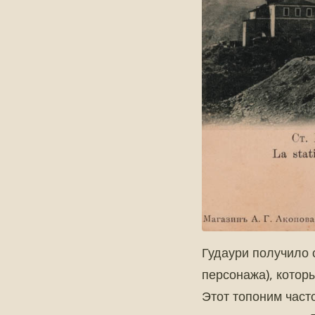
Гудаури получило 
персонажа), котор
Этот топоним част