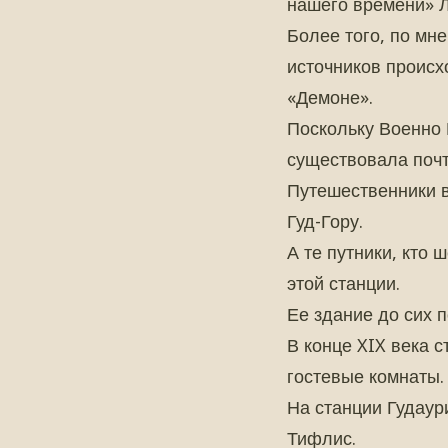
нашего времени» Л
Более того, по мн
источников происх
«Демоне».
Поскольку Военно 
существовала почт
Путешественники в
Гуд-Гору.
А те путники, кто
этой станции.
Ее здание до сих п
В конце XIX века 
гостевые комнаты.
На станции Гудаур
Тифлис.