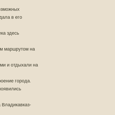
возможных
дала в его
ека здесь
им маршрутом на
ыми и отдыхали на
роение города.
появились
а Владикавказ-