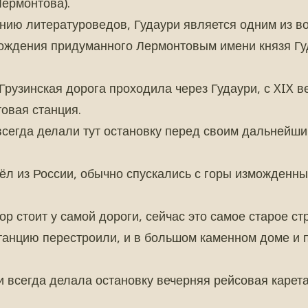
ермонтова).
ению литературоведов, Гудаури является одним из 
ождения придуманного Лермонтовым имени князя Гу
Грузинская дорога проходила через Гудаури, с XIX в
овая станция.
сегда делали тут остановку перед своим дальнейш
 шёл из России, обычно спускались с горы изможденн
ор стоит у самой дороги, сейчас это самое старое ст
станцию перестроили, и в большом каменном доме и 
и всегда делала остановку вечерняя рейсовая карет