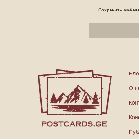
Сохранить моё им
Бло
О н
Кон
Кон
Пуб