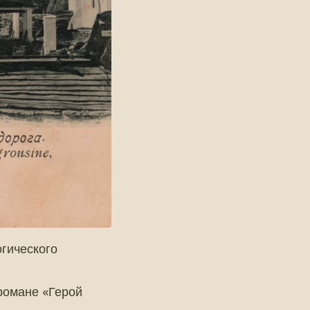
огического
 романе «Герой