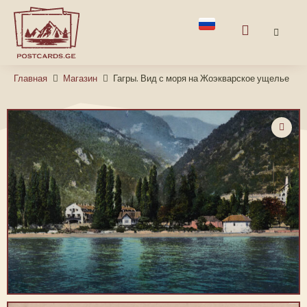
Главная
Магазин
Гагры. Вид с моря на Жоэкварское ущелье