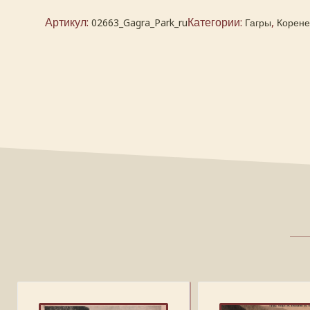
Артикул:
Категории:
,
02663_Gagra_Park_ru
Гагры
Корене