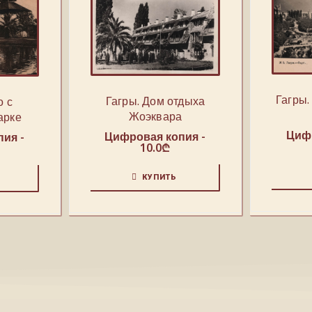
Гагры.
Гагры. Дом отдыха
о с
Жоэквара
арке
Цифр
Цифровая копия -
ия -
10.0
₾
КУПИТЬ