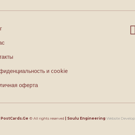
г
ас
такты
фиденциальность и cookie
личная оферта
4
PostCards.Ge
© All rights reserved
|
Soulu Engineering
Website Develo