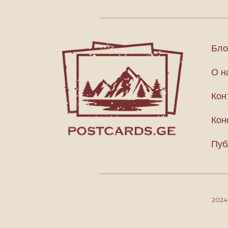
Бло
О н
Кон
Кон
Пуб
202