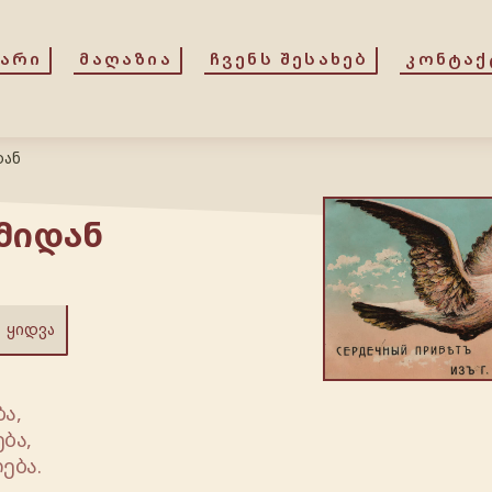
ᲕᲐᲠᲘ
ᲛᲐᲦᲐᲖᲘᲐ
ᲩᲕᲔᲜᲡ ᲨᲔᲡᲐᲮᲔᲑ
ᲙᲝᲜᲢᲐᲥ
დან
მიდან
ᲧᲘᲓᲕᲐ
ა,
ბა,
ება.