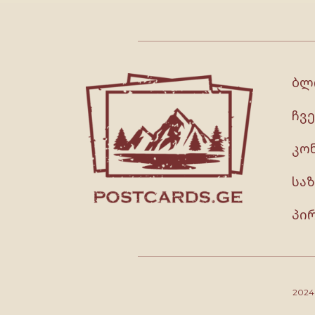
ბლ
ჩვე
კო
სა
პი
202