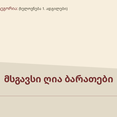
ტეგორია:
(ხელოვნება 1. ადგილები)
ᲛᲡᲒᲐᲕᲡᲘ ᲦᲘᲐ ᲑᲐᲠᲐᲗᲔᲑᲘ