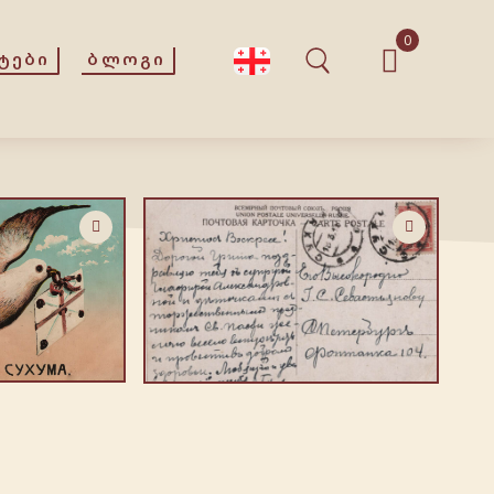
0
ᲢᲔᲑᲘ
ᲑᲚᲝᲒᲘ