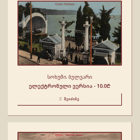
სოხუმი. ბულვარი
ელექტრონული ვერსია -
10.0
₾
ᲨᲔᲘᲫᲘᲜᲔ