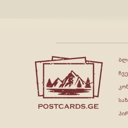
ბლ
ჩვე
კო
სა
პი