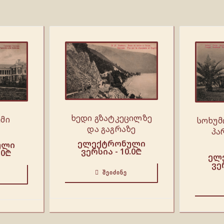
ხედი გზატკეცილზე
მი
სოხუმ
და გაგრაზე
პა
ელექტრონული
ული
ვერსია -
10.0
₾
.0
₾
ელ
ვე
ᲨᲔᲘᲫᲘᲜᲔ