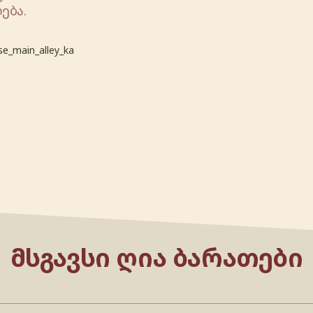
ება.
e_main_alley_ka
ᲛᲡᲒᲐᲕᲡᲘ ᲦᲘᲐ ᲑᲐᲠᲐᲗᲔᲑᲘ