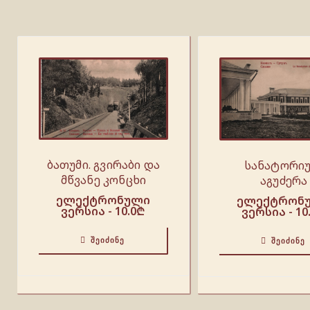
ბათუმი. გვირაბი და
სანატორიუ
მწვანე კონცხი
აგუძერა
ელექტრონული
ელექტრონ
ვერსია -
10.0
₾
ვერსია -
10
ᲨᲔᲘᲫᲘᲜᲔ
ᲨᲔᲘᲫᲘᲜᲔ