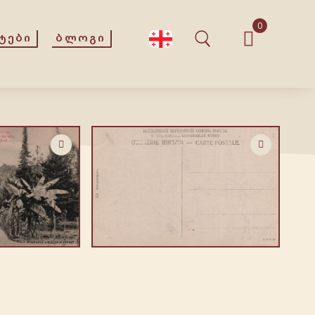
0
ᲢᲔᲑᲘ
ᲑᲚᲝᲒᲘ