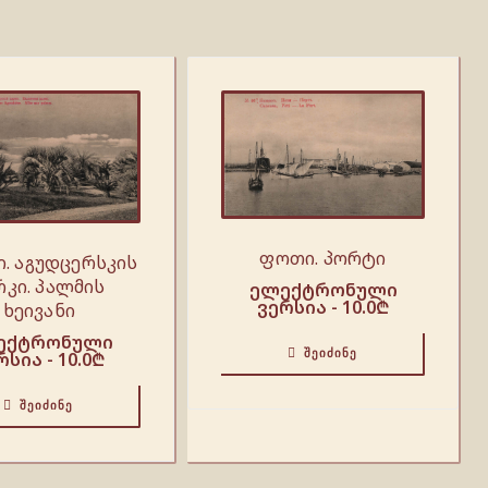
ფოთი. პორტი
ი. აგუდცერსკის
რკი. პალმის
ელექტრონული
ვერსია -
10.0
₾
ხეივანი
ექტრონული
ᲨᲔᲘᲫᲘᲜᲔ
რსია -
10.0
₾
ᲨᲔᲘᲫᲘᲜᲔ