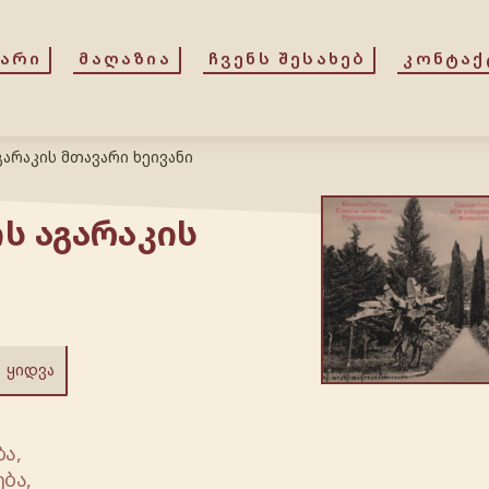
ᲕᲐᲠᲘ
ᲛᲐᲦᲐᲖᲘᲐ
ᲩᲕᲔᲜᲡ ᲨᲔᲡᲐᲮᲔᲑ
ᲙᲝᲜᲢᲐᲥ
გარაკის მთავარი ხეივანი
ს აგარაკის
ᲧᲘᲓᲕᲐ
ა,
ბა,