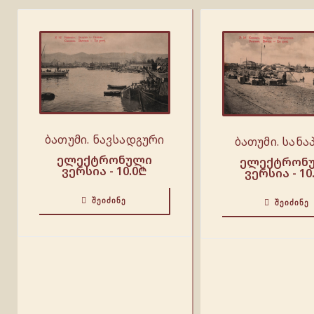
ბათუმი. ნავსადგური
ბათუმი. სანა
ელექტრონული
ელექტრონ
ვერსია -
10.0
₾
ვერსია -
10
ᲨᲔᲘᲫᲘᲜᲔ
ᲨᲔᲘᲫᲘᲜᲔ