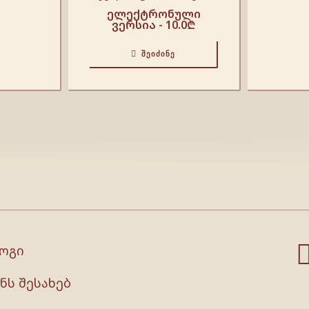
ელექტრონული
ვერსია -
10.0
₾
ᲨᲔᲘᲫᲘᲜᲔ
ოგი
ნს შესახებ