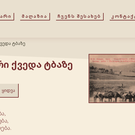
ᲕᲐᲠᲘ
ᲛᲐᲦᲐᲖᲘᲐ
ᲩᲕᲔᲜᲡ ᲨᲔᲡᲐᲮᲔᲑ
ᲙᲝᲜᲢᲐᲥ
ქვედა ტბაზე
რი ქვედა ტბაზე
ᲧᲘᲓᲕᲐ
ა,
ბა,
ება.