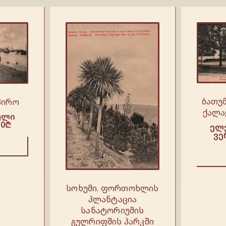
ბათუ
პირო
ქალა
ული
.0
₾
ელ
ვე
სოხუმი. ფორთოხლის
პლანტაცია
სანატორიუმის
გულრიფშის პარკში