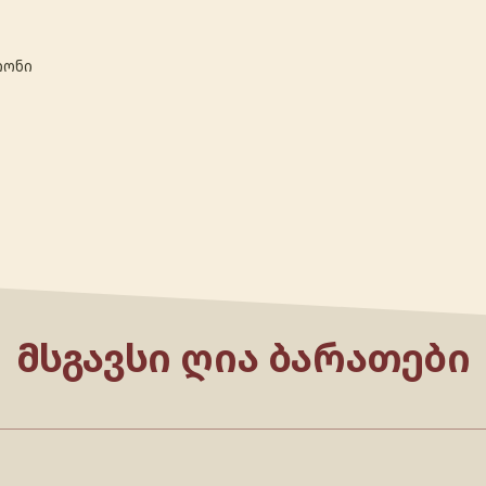
თონი
ᲛᲡᲒᲐᲕᲡᲘ ᲦᲘᲐ ᲑᲐᲠᲐᲗᲔᲑᲘ