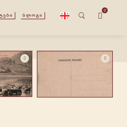
0
ᲢᲔᲑᲘ
ᲑᲚᲝᲒᲘ