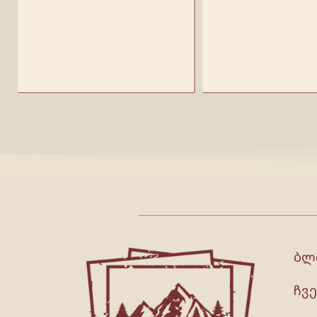
ბლ
ჩვე