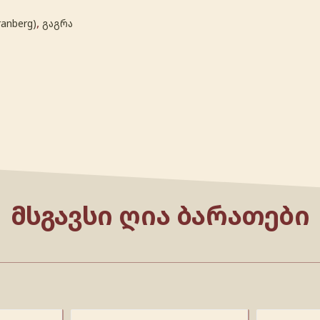
,
ranberg)
გაგრა
ᲛᲡᲒᲐᲕᲡᲘ ᲦᲘᲐ ᲑᲐᲠᲐᲗᲔᲑᲘ