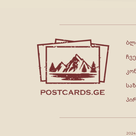
ბლ
ჩვე
კო
სა
პი
202