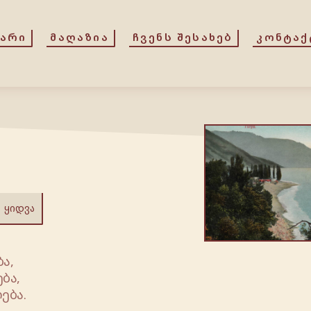
ᲕᲐᲠᲘ
ᲛᲐᲦᲐᲖᲘᲐ
ᲩᲕᲔᲜᲡ ᲨᲔᲡᲐᲮᲔᲑ
ᲙᲝᲜᲢᲐᲥ
ᲧᲘᲓᲕᲐ
ა,
ბა,
ება.