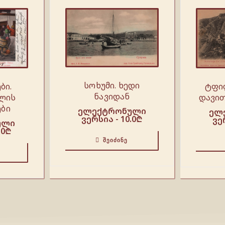
სოხუმი. ხედი
ტფი
ბი.
ნავიდან
დავით
ლის
ბი
ელექტრონული
ელ
ვერსია -
10.0
₾
ვე
ული
.0
₾
ᲨᲔᲘᲫᲘᲜᲔ