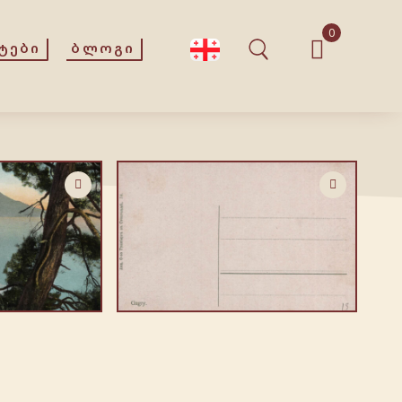
0
ᲢᲔᲑᲘ
ᲑᲚᲝᲒᲘ