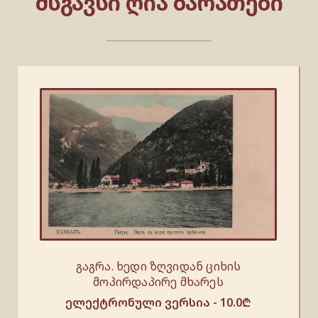
ᲛᲡᲒᲐᲕᲡᲘ ᲦᲘᲐ ᲑᲐᲠᲐᲗᲔᲑᲘ
გაგრა. ხედი ზღვიდან ციხის
მოპირდაპირე მხარეს
ელექტრონული ვერსია -
10.0
₾