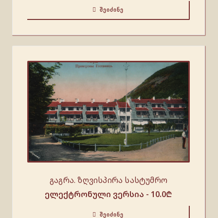
ᲨᲔᲘᲫᲘᲜᲔ
გაგრა. ზღვისპირა სასტუმრო
ელექტრონული ვერსია -
10.0
₾
ᲨᲔᲘᲫᲘᲜᲔ