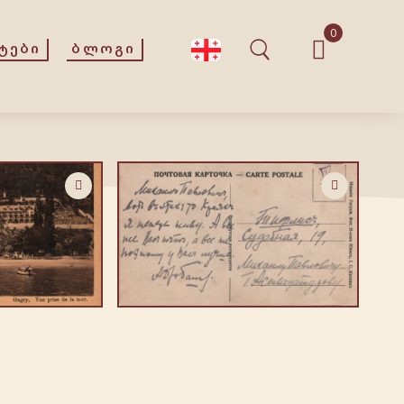
0
ᲢᲔᲑᲘ
ᲑᲚᲝᲒᲘ