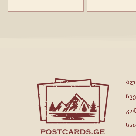
ბლ
ჩვე
კო
სა