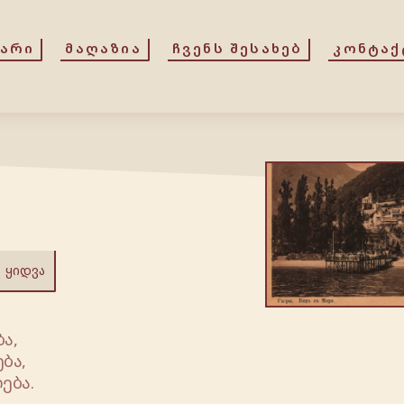
ᲕᲐᲠᲘ
ᲛᲐᲦᲐᲖᲘᲐ
ᲩᲕᲔᲜᲡ ᲨᲔᲡᲐᲮᲔᲑ
ᲙᲝᲜᲢᲐᲥ
ᲧᲘᲓᲕᲐ
ა,
ბა,
ება.