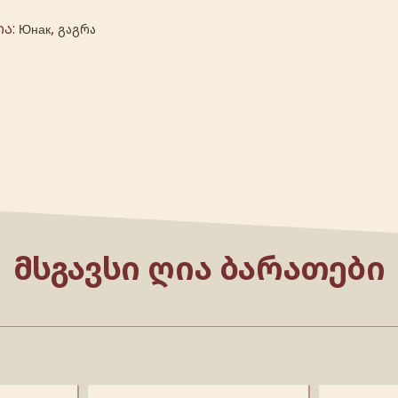
ია:
,
Юнак
გაგრა
ᲛᲡᲒᲐᲕᲡᲘ ᲦᲘᲐ ᲑᲐᲠᲐᲗᲔᲑᲘ