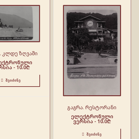
. კლდე ზღვაში
ექტრონული
რსია -
10.0
₾
ᲨᲔᲘᲫᲘᲜᲔ
გაგრა. რესტორანი
ელექტრონული
ვერსია -
10.0
₾
ᲨᲔᲘᲫᲘᲜᲔ