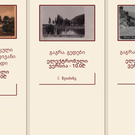
იკული
გაგრა
გაგრა. გედები
ეივანი
ელ
ელექტრონული
ედი
ვე
ვერსია -
10.0
₾
ული
.0
₾
ᲨᲔᲘᲫᲘᲜᲔ