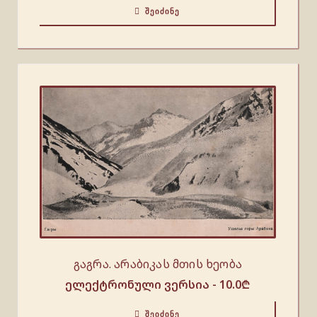
ᲨᲔᲘᲫᲘᲜᲔ
გაგრა. არაბიკას მთის ხეობა
ელექტრონული ვერსია -
10.0
₾
ᲨᲔᲘᲫᲘᲜᲔ