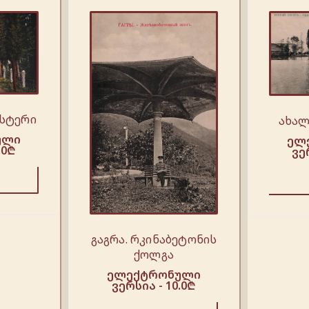
სტერი
ახალ
ული
ელ
.0
₾
ვე
გაგრა. რკინაბეტონის
ქოლგა
ელექტრონული
ვერსია -
10.0
₾