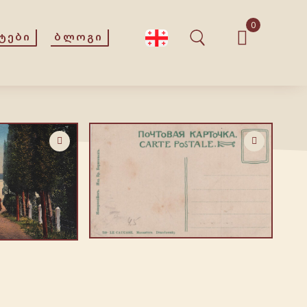
0
ᲢᲔᲑᲘ
ᲑᲚᲝᲒᲘ