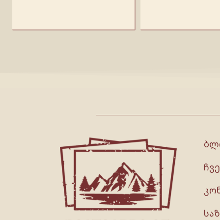
ბლ
ჩვე
კო
სა