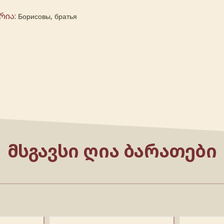
რია:
Борисовы, братья
ᲛᲡᲒᲐᲕᲡᲘ ᲦᲘᲐ ᲑᲐᲠᲐᲗᲔᲑᲘ