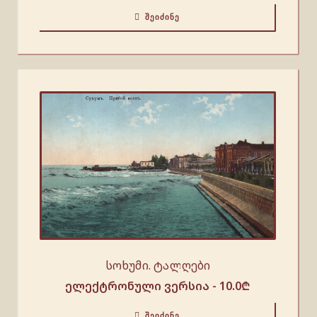
ᲨᲔᲘᲫᲘᲜᲔ
სოხუმი. ტალღები
ელექტრონული ვერსია -
10.0
₾
ᲨᲔᲘᲫᲘᲜᲔ