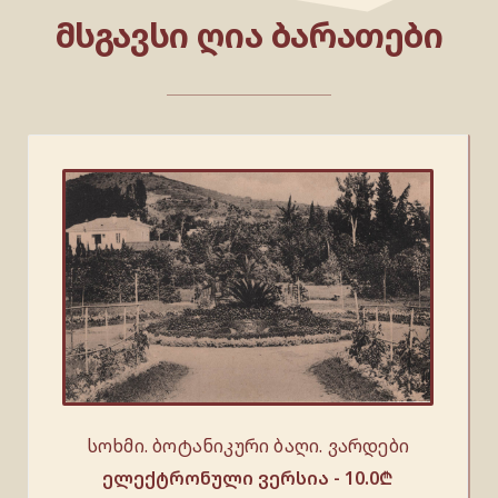
ᲛᲡᲒᲐᲕᲡᲘ ᲦᲘᲐ ᲑᲐᲠᲐᲗᲔᲑᲘ
სოხმი. ბოტანიკური ბაღი. ვარდები
ელექტრონული ვერსია -
10.0
₾