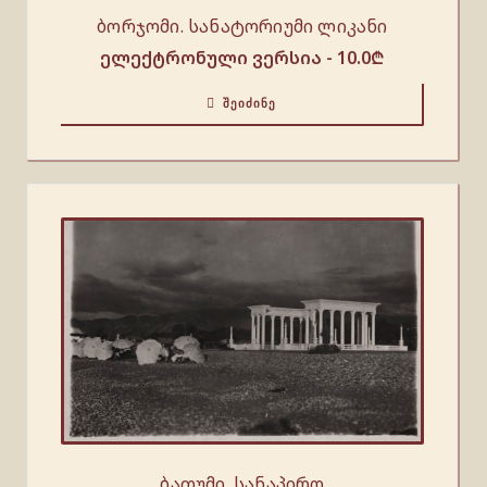
ბორჯომი. სანატორიუმი ლიკანი
ელექტრონული ვერსია -
10.0
₾
ᲨᲔᲘᲫᲘᲜᲔ
ბათუმი. სანაპირო