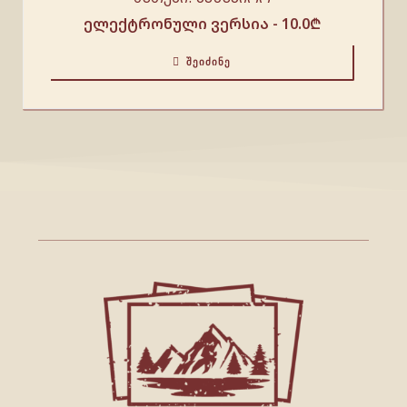
ელექტრონული ვერსია -
10.0
₾
ᲨᲔᲘᲫᲘᲜᲔ