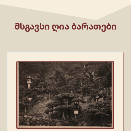
ᲛᲡᲒᲐᲕᲡᲘ ᲦᲘᲐ ᲑᲐᲠᲐᲗᲔᲑᲘ