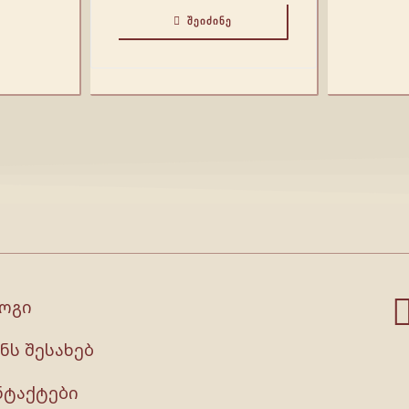
ᲨᲔᲘᲫᲘᲜᲔ
ოგი
ნს შესახებ
ნტაქტები