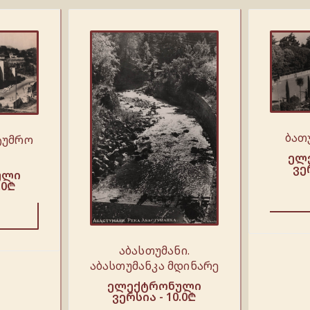
ბათ
ტუმრო
ი
ელ
ვე
ული
.0
₾
აბასთუმანი.
აბასთუმანკა მდინარე
ელექტრონული
ვერსია -
10.0
₾