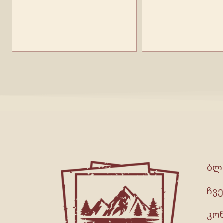
ბლ
ჩვე
კო