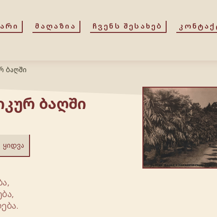
ᲕᲐᲠᲘ
ᲛᲐᲦᲐᲖᲘᲐ
ᲩᲕᲔᲜᲡ ᲨᲔᲡᲐᲮᲔᲑ
ᲙᲝᲜᲢᲐᲥ
რ ბაღში
იკურ ბაღში
ᲧᲘᲓᲕᲐ
ა,
ბა,
ება.