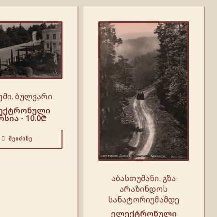
უმი. ბულვარი
ექტრონული
რსია -
10.0
₾
ᲨᲔᲘᲫᲘᲜᲔ
აბასთუმანი. გზა
არაზინდოს
სანატორიუმამდე
ელექტრონული