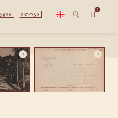
0
ᲢᲔᲑᲘ
ᲑᲚᲝᲒᲘ