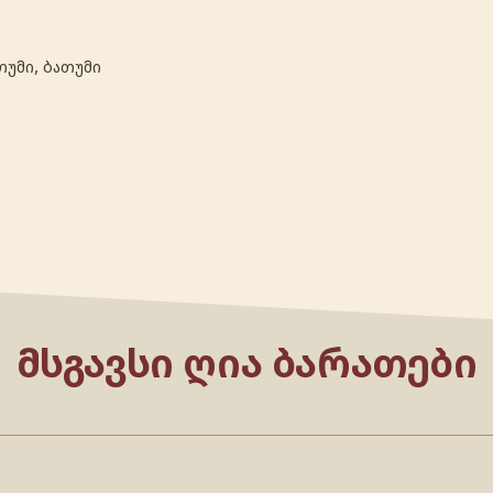
,
თუმი
ბათუმი
ᲛᲡᲒᲐᲕᲡᲘ ᲦᲘᲐ ᲑᲐᲠᲐᲗᲔᲑᲘ