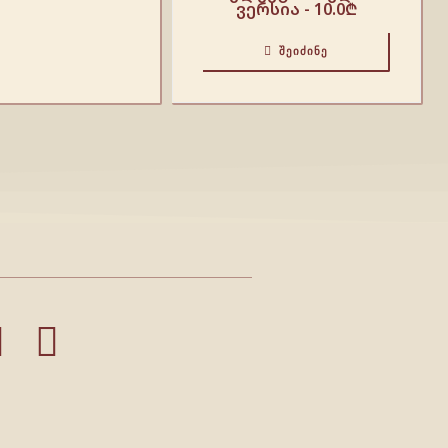
ვერსია -
10.0
₾
ᲨᲔᲘᲫᲘᲜᲔ