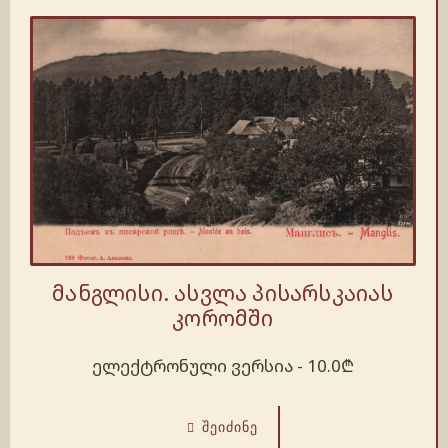
მანგლისი. ასვლა პისარსკაიას
კორომში
ელექტრონული ვერსია -
10.0
₾
ᲨᲔᲘᲫᲘᲜᲔ