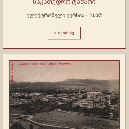
საკათედრო ტაძარი
ელექტრონული ვერსია -
10.0
₾
ᲨᲔᲘᲫᲘᲜᲔ