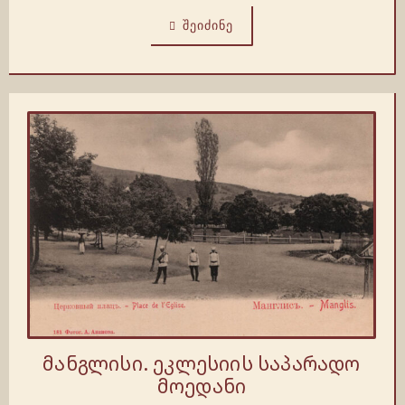
ᲨᲔᲘᲫᲘᲜᲔ
მანგლისი. ეკლესიის საპარადო
მოედანი