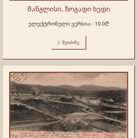
მანგლისი. ზოგადი ხედი
ელექტრონული ვერსია -
10.0
₾
ᲨᲔᲘᲫᲘᲜᲔ