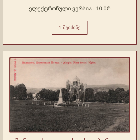
ელექტრონული ვერსია -
10.0
₾
ᲨᲔᲘᲫᲘᲜᲔ