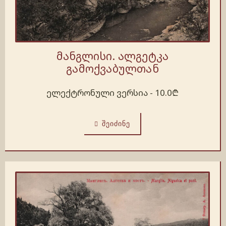
მანგლისი. ალგეტკა
გამოქვაბულთან
ელექტრონული ვერსია -
10.0
₾
ᲨᲔᲘᲫᲘᲜᲔ