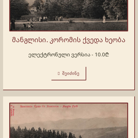
მანგლისი. კორომის ქვედა ხეობა
ელექტრონული ვერსია -
10.0
₾
ᲨᲔᲘᲫᲘᲜᲔ