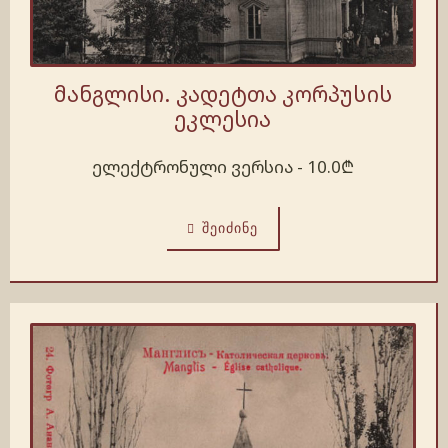
მანგლისი. კადეტთა კორპუსის
ეკლესია
ელექტრონული ვერსია -
10.0
₾
ᲨᲔᲘᲫᲘᲜᲔ