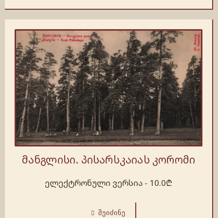
მანგლისი. პისარსკაიას კორომი
ელექტრონული ვერსია -
10.0
₾
ᲨᲔᲘᲫᲘᲜᲔ