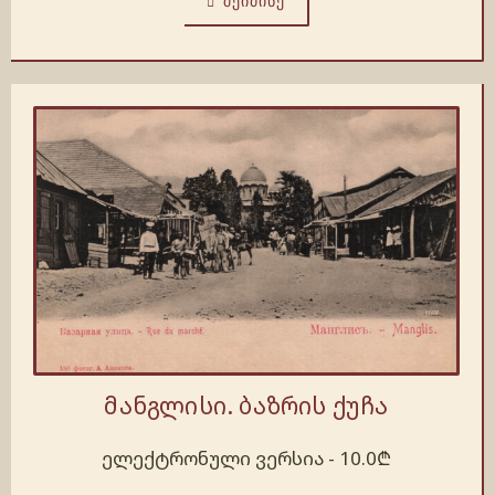
ᲨᲔᲘᲫᲘᲜᲔ
მანგლისი. ბაზრის ქუჩა
ელექტრონული ვერსია -
10.0
₾