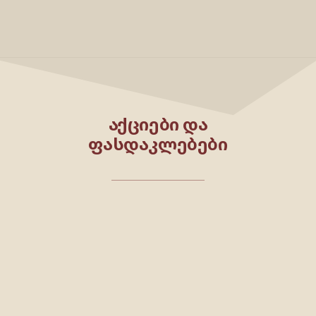
ᲐᲥᲪᲘᲔᲑᲘ ᲓᲐ
ᲤᲐᲡᲓᲐᲙᲚᲔᲑᲔᲑᲘ