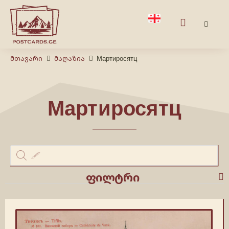
Მთავარი
Მაღაზია
Мартиросятц
Мартиросятц
ფილტრი