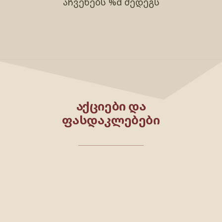
აჩვენებს %d შედეგს
ᲐᲥᲪᲘᲔᲑᲘ ᲓᲐ
ᲤᲐᲡᲓᲐᲙᲚᲔᲑᲔᲑᲘ