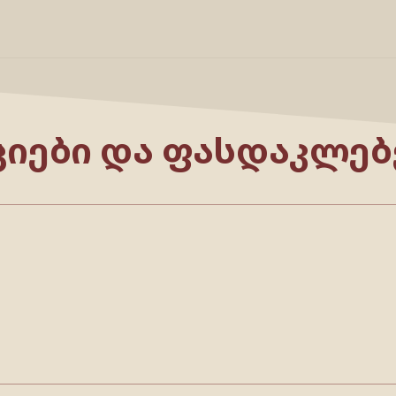
ᲪᲘᲔᲑᲘ ᲓᲐ ᲤᲐᲡᲓᲐᲙᲚᲔᲑ