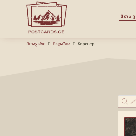
ᲛᲗᲐ
Მთავარი
Მაღაზია
Кирснер