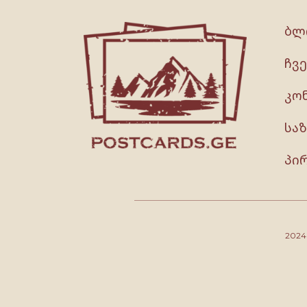
ბლ
ჩვე
კო
სა
პი
202