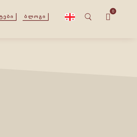
0
ᲢᲔᲑᲘ
ᲑᲚᲝᲒᲘ