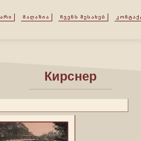
ᲕᲐᲠᲘ
ᲛᲐᲦᲐᲖᲘᲐ
ᲩᲕᲔᲜᲡ ᲨᲔᲡᲐᲮᲔᲑ
ᲙᲝᲜᲢᲐᲥ
Кирснер