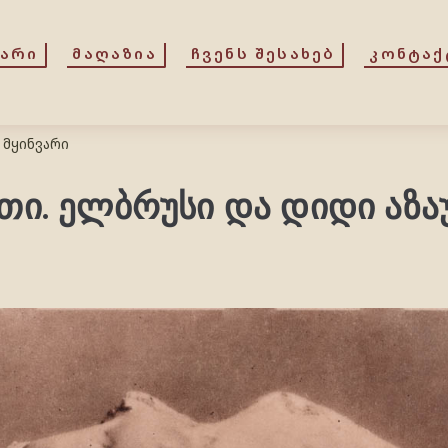
ᲕᲐᲠᲘ
ᲛᲐᲦᲐᲖᲘᲐ
ᲩᲕᲔᲜᲡ ᲨᲔᲡᲐᲮᲔᲑ
ᲙᲝᲜᲢᲐᲥ
 მყინვარი
ი. ელბრუსი და დიდი აზა