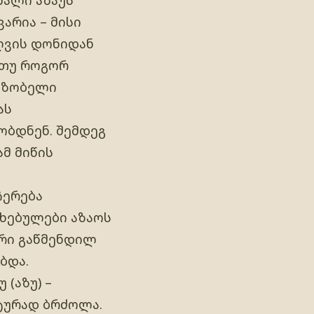
არია – მისი
ზღვის დონიდან
, თუ როგორ
მეზობელი
ას
ობდნენ. შემდეგ
ამ მიწის
ჩერება
ცხებულები აზაოს
არი გაწმენდილ
ბდა.
(აზუ) –
ატურად ბრძოლა.