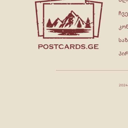
ჩვე
კო
სა
პი
202