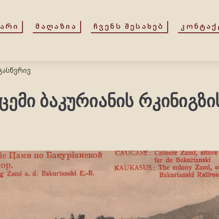
ᲕᲐᲠᲘ
ᲛᲐᲦᲐᲖᲘᲐ
ᲩᲕᲔᲜᲡ ᲨᲔᲡᲐᲮᲔᲑ
ᲙᲝᲜᲢᲐᲥ
გასწვრივ
ემი ბაკურიანის რკინიგზი