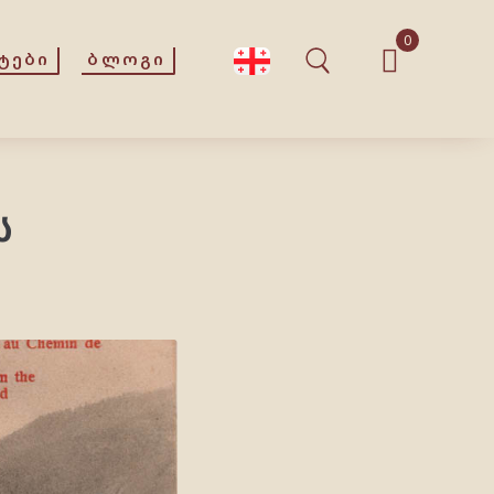
0
ᲢᲔᲑᲘ
ᲑᲚᲝᲒᲘ
ს