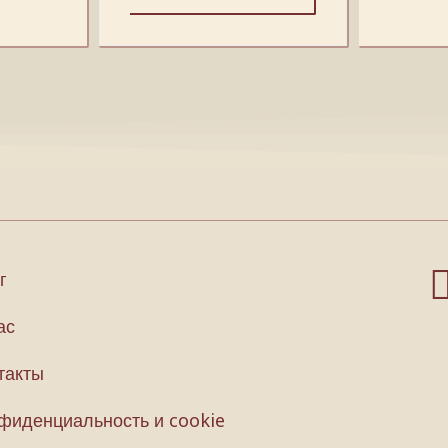
г
ас
такты
фиденциальность и cookie