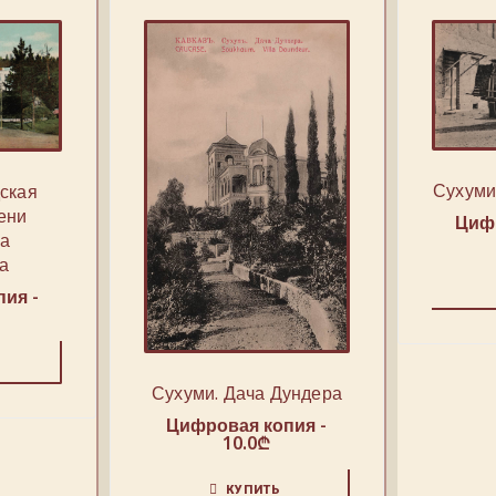
Сухуми
дская
ени
Цифр
а
а
ия -
Сухуми. Дача Дундера
Цифровая копия -
10.0
₾
КУПИТЬ