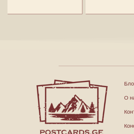
Бло
О н
Кон
Кон