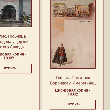
лис. Гробница
едова у церкви
ятого Давида
овая копия -
10.0
₾
КУПИТЬ
Тифлис. Памятник
Воронцову. Имеретинец
Цифровая копия -
10.0
₾
КУПИТЬ