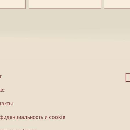
г
ас
такты
фиденциальность и cookie