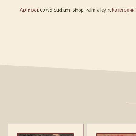
Артикул:
Категории
00795_Sukhumi_Sinop_Palm_alley_ru