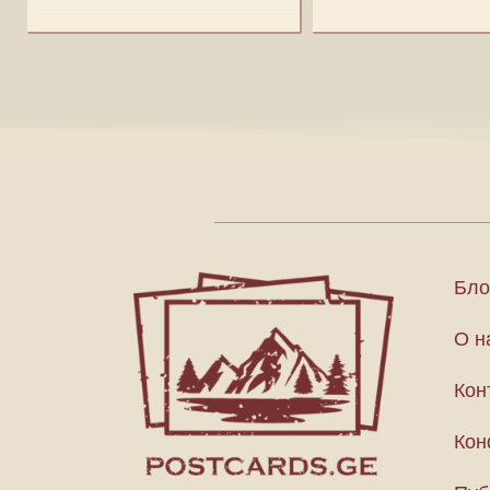
Бло
О н
Кон
Кон