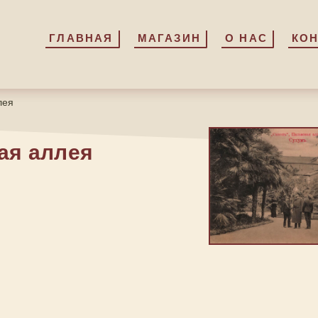
ГЛАВНАЯ
ГЛАВНАЯ
МАГАЗИН
МАГАЗИН
О НАС
О НАС
КО
КО
лея
ая аллея