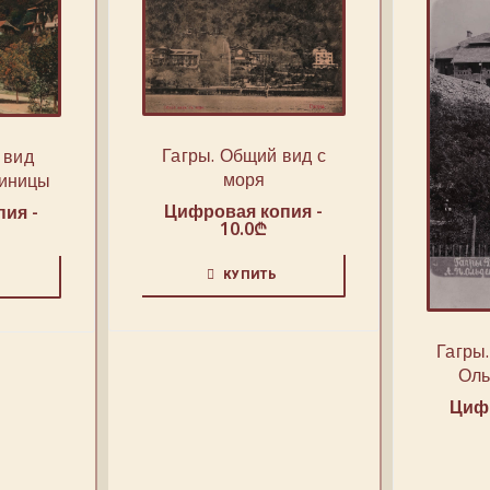
Гагры. Общий вид с
 вид
моря
тиницы
Цифровая копия -
ия -
10.0
₾
КУПИТЬ
Гагры
Оль
Цифр