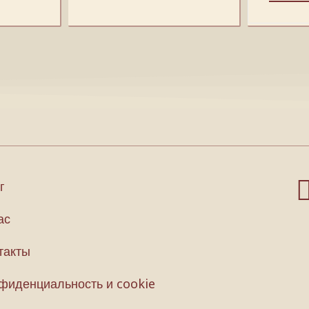
г
ас
такты
фиденциальность и cookie