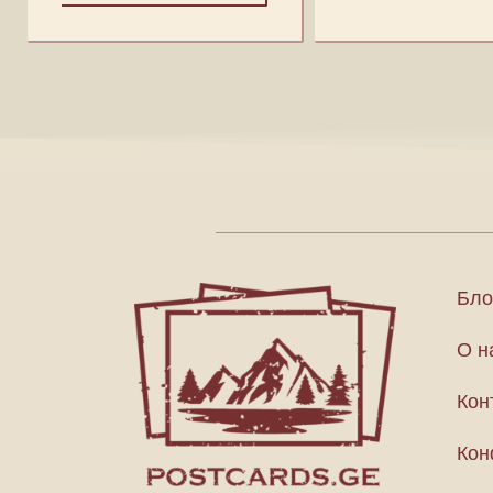
Бло
О н
Кон
Кон