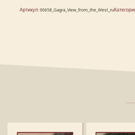
Артикул:
Категори
00658_Gagra_View_from_the_West_ru