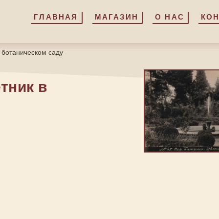
ГЛАВНАЯ
ГЛАВНАЯ
МАГАЗИН
МАГАЗИН
О НАС
О НАС
КО
КО
в ботаническом саду
тник в