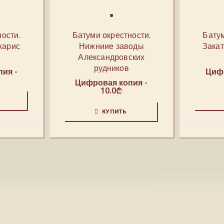
ости.
Батуми окрестности.
Батум
жарис
Нижниие заводы
Закат
Александровских
рудников
ия -
Цифр
Цифровая копия -
10.0
₾
КУПИТЬ