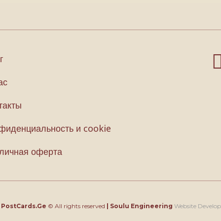
г
ас
такты
фиденциальность и cookie
личная оферта
4
PostCards.Ge
© All rights reserved
|
Soulu Engineering
Website Develo