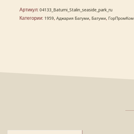
Артикул:
04133_Batumi_Stalin_seaside_park_ru
Категории:
,
,
,
1959
Аджария Батуми
Батуми
ГорПромКом