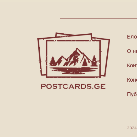
Бло
О н
Кон
Кон
Пуб
202