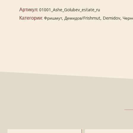
Артикул:
01001_Ashe_Golubev_estate_ru
Категории:
,
Фришмут, Демидов/Frishmut, Demidov
Черн