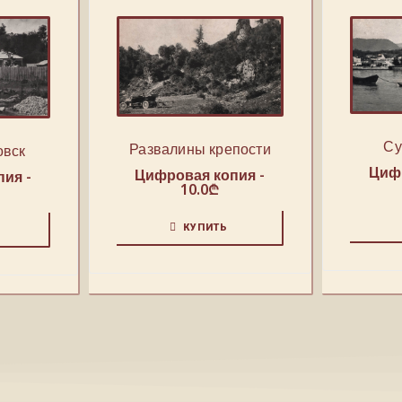
Су
Развалины крепости
овск
Цифр
Цифровая копия -
ия -
10.0
₾
КУПИТЬ