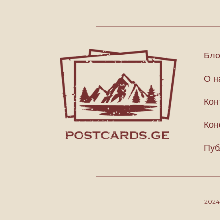
Бло
О н
Кон
Кон
Пуб
202