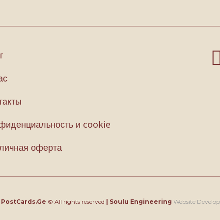
г
ас
такты
фиденциальность и cookie
личная оферта
4
PostCards.Ge
© All rights reserved
|
Soulu Engineering
Website Develo