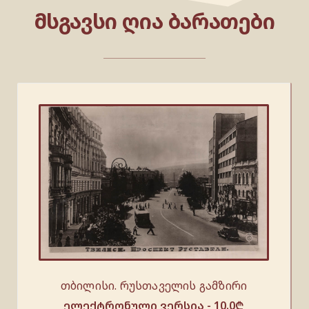
ᲛᲡᲒᲐᲕᲡᲘ ᲦᲘᲐ ᲑᲐᲠᲐᲗᲔᲑᲘ
თბილისი. რუსთაველის გამზირი
ელექტრონული ვერსია -
10.0
₾