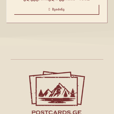
ᲨᲔᲘᲫᲘᲜᲔ