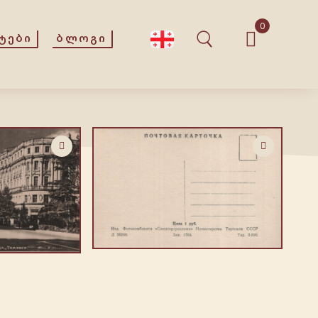
0
ᲢᲔᲑᲘ
ᲑᲚᲝᲒᲘ