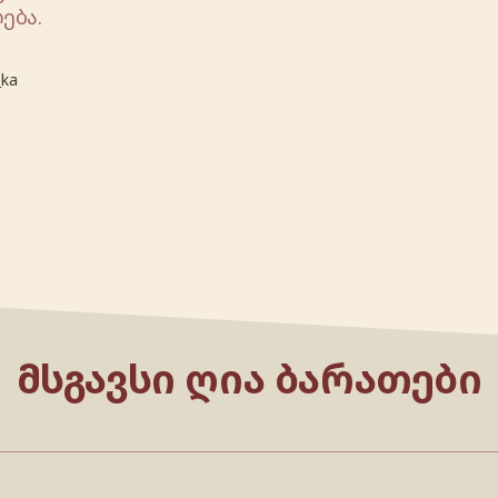
ება.
_ka
ᲛᲡᲒᲐᲕᲡᲘ ᲦᲘᲐ ᲑᲐᲠᲐᲗᲔᲑᲘ