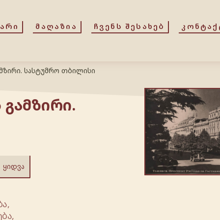
ᲕᲐᲠᲘ
ᲛᲐᲦᲐᲖᲘᲐ
ᲩᲕᲔᲜᲡ ᲨᲔᲡᲐᲮᲔᲑ
ᲙᲝᲜᲢᲐᲥ
მზირი. სასტუმრო თბილისი
 გამზირი.
ᲧᲘᲓᲕᲐ
ა,
ბა,