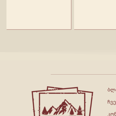
ბლ
ჩვე
კო