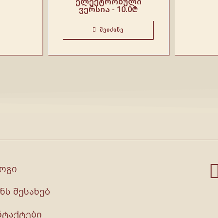
ელექტრონული
ვერსია -
10.0
₾
ᲨᲔᲘᲫᲘᲜᲔ
ოგი
ნს შესახებ
ნტაქტები