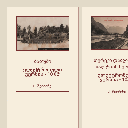
თერეკი დაბლ
ბათუმი
ბალტიის ხეო
ელექტრონული
ვერსია -
10.0
₾
ელექტრონ
ვერსია -
10
ᲨᲔᲘᲫᲘᲜᲔ
ᲨᲔᲘᲫᲘᲜᲔ