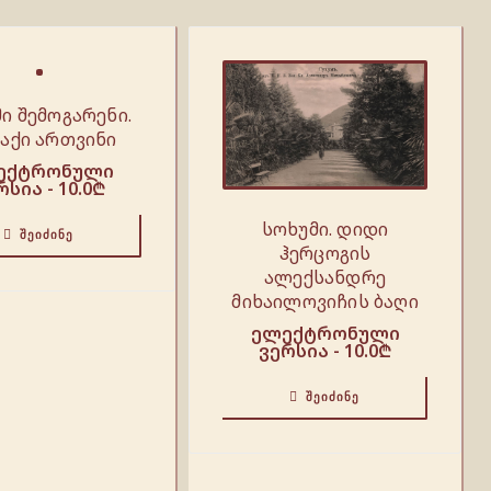
ი შემოგარენი.
აქი ართვინი
ექტრონული
რსია -
10.0
₾
სოხუმი. დიდი
ᲨᲔᲘᲫᲘᲜᲔ
ჰერცოგის
ალექსანდრე
მიხაილოვიჩის ბაღი
ელექტრონული
ვერსია -
10.0
₾
ᲨᲔᲘᲫᲘᲜᲔ