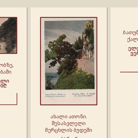
ბათუმ
ქალ
ელ
ვე
ობზე,
ბაში
ული
.0
₾
ახალი ათონი.
შესასვლელი
მერცხლის ბუდეში