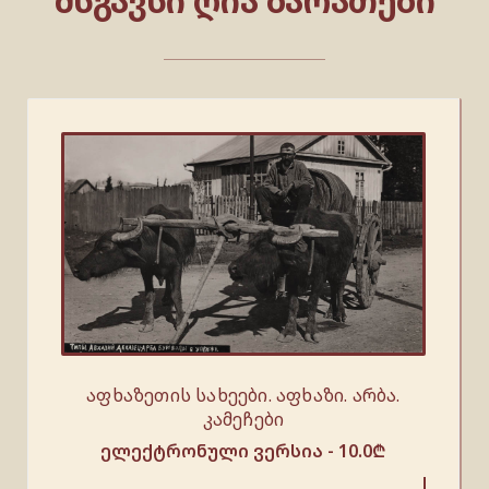
ᲛᲡᲒᲐᲕᲡᲘ ᲦᲘᲐ ᲑᲐᲠᲐᲗᲔᲑᲘ
აფხაზეთის სახეები. აფხაზი. არბა.
კამეჩები
ელექტრონული ვერსია -
10.0
₾