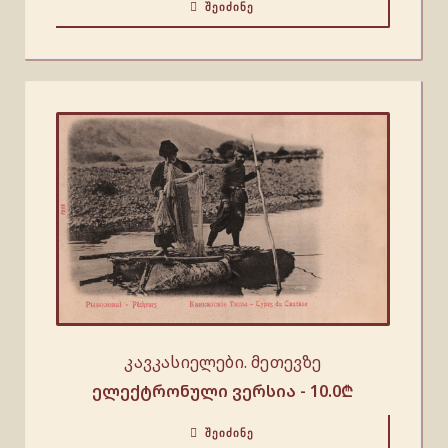
ᲨᲔᲘᲫᲘᲜᲔ
კავკასიელები. მეთევზე
ელექტრონული ვერსია -
10.0
₾
ᲨᲔᲘᲫᲘᲜᲔ