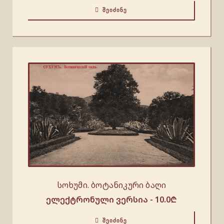
ᲨᲔᲘᲫᲘᲜᲔ
სოხუმი. ბოტანიკური ბაღი
ელექტრონული ვერსია -
10.0
₾
ᲨᲔᲘᲫᲘᲜᲔ