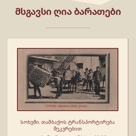
ᲛᲡᲒᲐᲕᲡᲘ ᲦᲘᲐ ᲑᲐᲠᲐᲗᲔᲑᲘ
სოხუმი. თამბაქოს ტრანსპორტირება
შეკვრებით