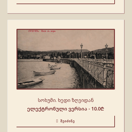
სოხუმი. ხედი ზღვიდან
ელექტრონული ვერსია -
10.0
₾
ᲨᲔᲘᲫᲘᲜᲔ