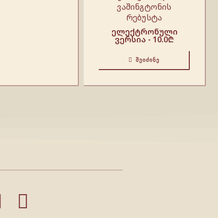
ვაშინგტონის
რებუსტა
ელექტრონული
ვერსია -
10.0
₾
ᲨᲔᲘᲫᲘᲜᲔ