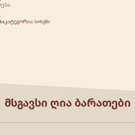
ება.
კატეგორია:
_ka
სოხუმი
ᲛᲡᲒᲐᲕᲡᲘ ᲦᲘᲐ ᲑᲐᲠᲐᲗᲔᲑᲘ