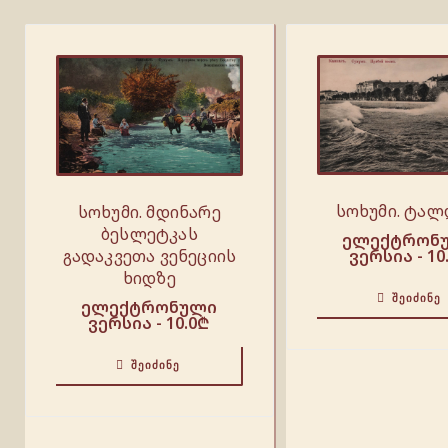
სოხუმი. ტალ
სოხუმი. მდინარე
ბესლეტკას
ელექტრონ
ვერსია -
10
გადაკვეთა ვენეციის
ხიდზე
ᲨᲔᲘᲫᲘᲜᲔ
ელექტრონული
ვერსია -
10.0
₾
ᲨᲔᲘᲫᲘᲜᲔ