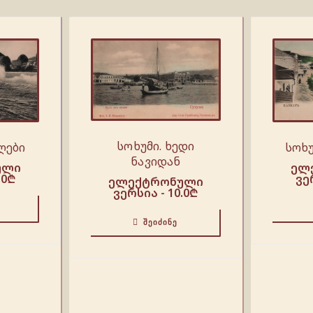
სოხუმი. ხედი
ღები
სოხუ
ნავიდან
ული
ელ
.0
₾
ვე
ელექტრონული
ვერსია -
10.0
₾
ᲨᲔᲘᲫᲘᲜᲔ