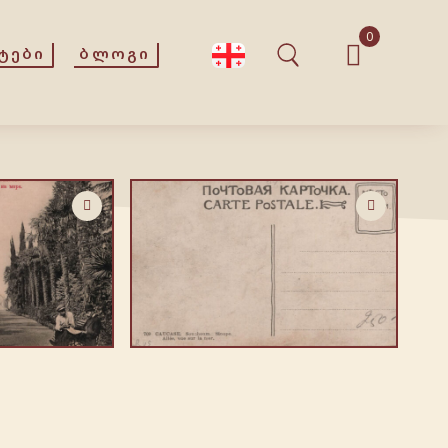
0
ᲢᲔᲑᲘ
ᲑᲚᲝᲒᲘ