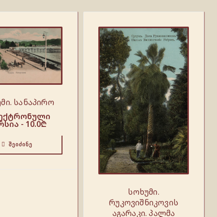
მი. სანაპირო
ექტრონული
რსია -
10.0
₾
ᲨᲔᲘᲫᲘᲜᲔ
სოხუმი.
რუკოვიშნიკოვის
აგარაკი. პალმა