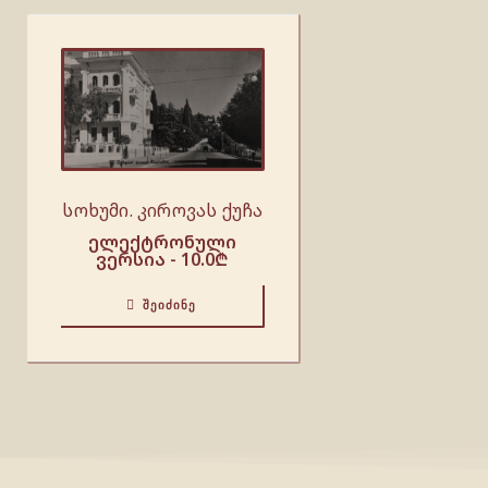
სოხუმი. კიროვას ქუჩა
ელექტრონული
ვერსია -
10.0
₾
ᲨᲔᲘᲫᲘᲜᲔ