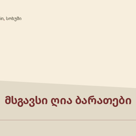
,
in
სოხუმი
ᲛᲡᲒᲐᲕᲡᲘ ᲦᲘᲐ ᲑᲐᲠᲐᲗᲔᲑᲘ