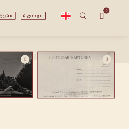
0
ᲢᲔᲑᲘ
ᲑᲚᲝᲒᲘ