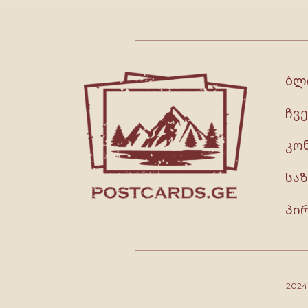
ბლ
ჩვე
კო
სა
პი
202