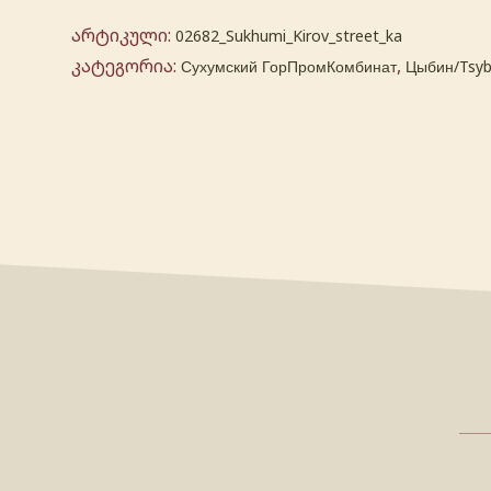
არტიკული:
02682_Sukhumi_Kirov_street_ka
კატეგორია:
,
Сухумский ГорПромКомбинат
Цыбин/Tsyb