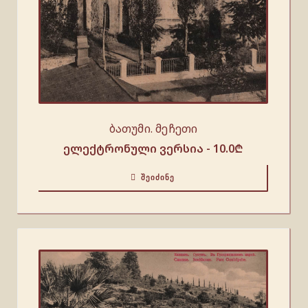
ბათუმი. მეჩეთი
ელექტრონული ვერსია -
10.0
₾
ᲨᲔᲘᲫᲘᲜᲔ