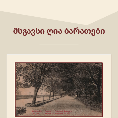
ᲛᲡᲒᲐᲕᲡᲘ ᲦᲘᲐ ᲑᲐᲠᲐᲗᲔᲑᲘ