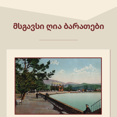
ᲛᲡᲒᲐᲕᲡᲘ ᲦᲘᲐ ᲑᲐᲠᲐᲗᲔᲑᲘ