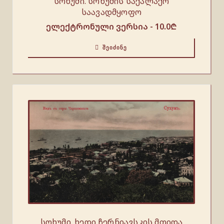
სოხუმი. სოხუმის საქალაქო
საავადმყოფო
ელექტრონული ვერსია -
10.0
₾
ᲨᲔᲘᲫᲘᲜᲔ
სოხუმი. ხედი ჩერნიავსკის მთიდა