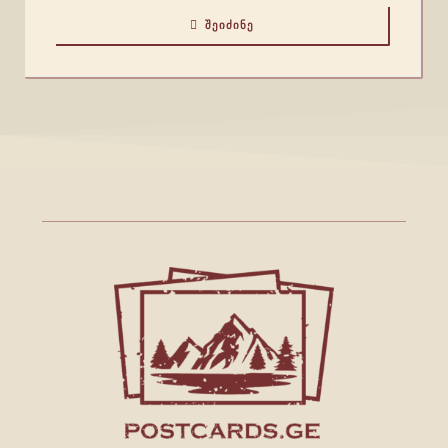
ᲨᲔᲘᲫᲘᲜᲔ